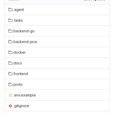
.agent
.tasks
backend-go
backend-java
docker
docs
frontend
proto
.env.example
.gitignore