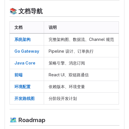
    Redis[("🔴 Redis")]
📚
文档导航
    PG[("🐘 PostgreSQL")]
    FE["🖥️ Frontend"]
文档
说明
    Binance -->|"WS"| Go
    Go -->|"PUBLISH"| Redis
系统架构
完整架构图、数据流、Channel 规范
    Redis -->|"SUBSCRIBE"| Java
    Java --> PG
Go Gateway
Pipeline 设计、订单执行
    FE <--> Go
    FE <--> Java
Java Core
策略引擎、消息订阅
前端
React UI、双链路通信
环境配置
依赖版本、环境变量
开发路线图
分阶段开发计划
🗺
️ Roadmap