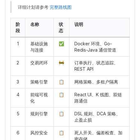
详细计划请参考
完整路线图
阶
名称
状
说明
段
态
1
基础设施
✅
Docker 环境、Go-
与连接
Redis-Java 通信管道
2
交易闭环
🚧
订单执行、状态追踪、
REST API
3
策略引擎
📋
网格策略、多租户隔离
4
前端可视
📋
React UI、K 线图、双链
化
路通信
5
规则引擎
📋
DSL 规则、DCA 策略、
止盈止损
6
风控安全
📋
死人开关、偏差检查、加
密存储