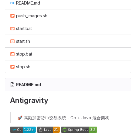
README.md
push_images.sh
start.bat
start.sh
stop.bat
stop.sh
README.md
Antigravity
🚀
高频加密货币交易系统 - Go + Java 混合架构