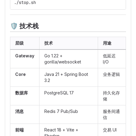
./stop.sh
🛡
️ 技术栈
层级
技术
用途
Gateway
Go 1.22 +
低延迟
gorilla/websocket
I/O
Core
Java 21 + Spring Boot
业务逻辑
3.2
数据库
PostgreSQL 17
持久化存
储
消息
Redis 7 Pub/Sub
服务间通
信
前端
React 18 + Vite +
交易 UI
Shadcn