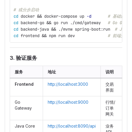
# 或分步启动
cd 
docker 
&&
 docker-compose up 
-d
# 基础设施
cd 
backend-go 
&&
 go run ./cmd/gateway   
# Go Gatew
cd 
backend-java 
&&
 ./mvnw spring-boot:run  
# Java 
cd 
frontend 
&&
 npm run dev              
# 前端开发
3. 验证服务
服务
地址
说明
Frontend
http://localhost:3000
交易
界面
Go
http://localhost:9000
行情/
Gateway
订单
网关
Java Core
http://localhost:8090/api
业务
API