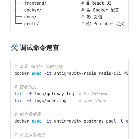
├── frontend/              # 🖥️ React UI
├── docker/                # 🐳 Docker 配置
├── docs/                  # 📚 文档
└── proto/                 # 📦 Protobuf 定义
🛠
️ 调试命令速查
# 查看 Redis 实时行情
docker 
exec
-it
 antigravity-redis redis-cli PSUBSC
# 查看日志
tail
-f
 logs/gateway.log  
# Go Gateway
tail
-f
 logs/core.log     
# Java Core
# 检查数据库
docker 
exec
-it
 antigravity-postgres psql 
-U
 antig
# 停止所有服务