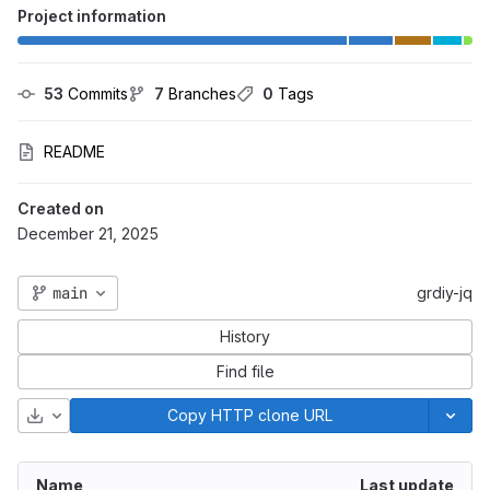
Project information
53
 Commits
7
 Branches
0
 Tags
README
Created on
December 21, 2025
main
grdiy-jq
History
Find file
Download
Copy HTTP clone URL
Name
Last update