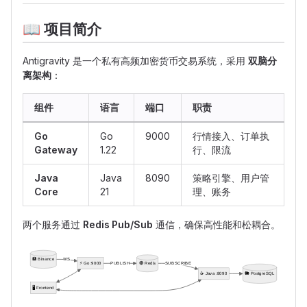
📖
项目简介
Antigravity 是一个私有高频加密货币交易系统，采用
双脑分
离架构
：
组件
语言
端口
职责
Go
Go
9000
行情接入、订单执
Gateway
1.22
行、限流
Java
Java
8090
策略引擎、用户管
Core
21
理、账务
两个服务通过
Redis Pub/Sub
通信，确保高性能和松耦合。
flowchart LR
    Binance[("🏦 Binance")]
    Go["⚡ Go :9000"]
    Java["☕ Java :8090"]