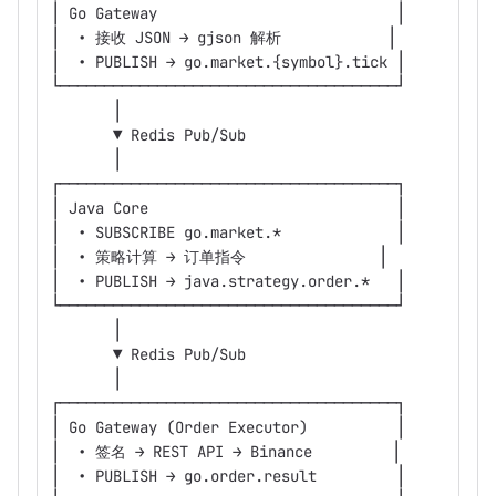
│ Go Gateway                           │
│  • 接收 JSON → gjson 解析            │
│  • PUBLISH → go.market.{symbol}.tick │
└──────────────────────────────────────┘
       │
       ▼ Redis Pub/Sub
       │
┌──────────────────────────────────────┐
│ Java Core                            │
│  • SUBSCRIBE go.market.*             │
│  • 策略计算 → 订单指令               │
│  • PUBLISH → java.strategy.order.*   │
└──────────────────────────────────────┘
       │
       ▼ Redis Pub/Sub
       │
┌──────────────────────────────────────┐
│ Go Gateway (Order Executor)          │
│  • 签名 → REST API → Binance         │
│  • PUBLISH → go.order.result         │