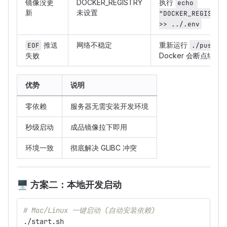
镜像没更
DOCKER_REGISTRY
执行
echo 
新
未设置
"DOCKER_REGISTRY=
>> ../.env
推送
网络不稳定
重新运行
EOF
./push_i
失败
Docker 会断点续传
优势
说明
零依赖
服务器无需安装开发环境
秒级启动
成品镜像拉下即用
环境一致
彻底解决 GLIBC 冲突
🖥
️ 方案二：本地开发启动
# Mac/Linux 一键启动 (自动安装依赖)
./start.sh